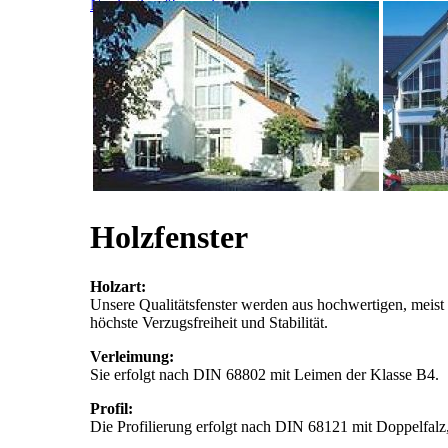
Navigation überspringen
Home
Über uns
Kundendienst
Möbel
Fenster
Türen
Weinstände
Kontakt
Holzfenster
Holzart:
Unsere Qualitätsfenster werden aus hochwertigen, meist 
höchste Verzugsfreiheit und Stabilität.
Verleimung:
Sie erfolgt nach DIN 68802 mit Leimen der Klasse B4.
Profil:
Die Profilierung erfolgt nach DIN 68121 mit Doppelfalz