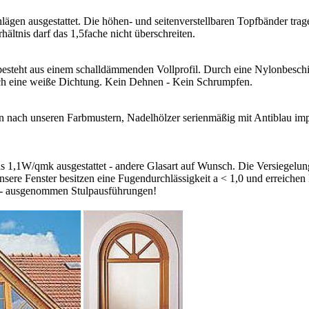
en ausgestattet. Die höhen- und seitenverstellbaren Topfbänder tragen
ältnis darf das 1,5fache nicht überschreiten.
esteht aus einem schalldämmenden Vollprofil. Durch eine Nylonbeschich
uch eine weiße Dichtung. Kein Dehnen - Kein Schrumpfen.
nach unseren Farbmustern, Nadelhölzer serienmäßig mit Antiblau impre
 1,1W/qmk ausgestattet - andere Glasart auf Wunsch. Die Versiegelu
Unsere Fenster besitzen eine Fugendurchlässigkeit a < 1,0 und erreic
 - ausgenommen Stulpausführungen!