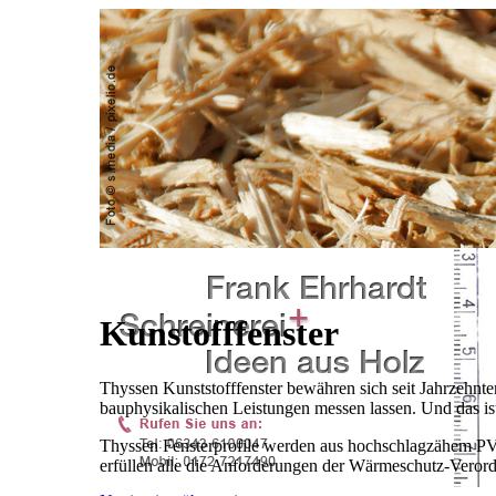
Kunstofffenster
Thyssen Kunststofffenster bewähren sich seit Jahrzehnte
bauphysikalischen Leistungen messen lassen. Und das ist 
Thyssen Fensterprofile werden aus hochschlagzähem PVC-
erfüllen alle die Anforderungen der Wärmeschutz-Verord